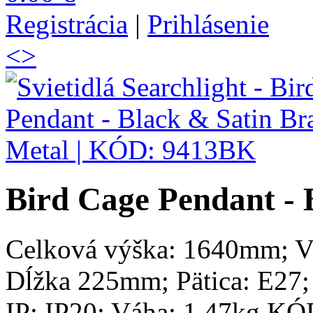
Registrácia
|
Prihlásenie
<
>
Bird Cage Pendant - 
Celková výška: 1640mm; 
Dĺžka 225mm; Pätica: E27;
IP: IP20; Váha: 1.47kg K