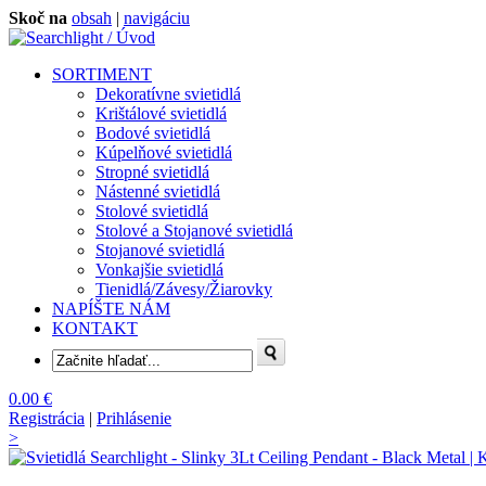
Skoč na
obsah
|
navigáciu
SORTIMENT
Dekoratívne svietidlá
Krištálové svietidlá
Bodové svietidlá
Kúpelňové svietidlá
Stropné svietidlá
Nástenné svietidlá
Stolové svietidlá
Stolové a Stojanové svietidlá
Stojanové svietidlá
Vonkajšie svietidlá
Tienidlá/Závesy/Žiarovky
NAPÍŠTE NÁM
KONTAKT
0.00 €
Registrácia
|
Prihlásenie
>