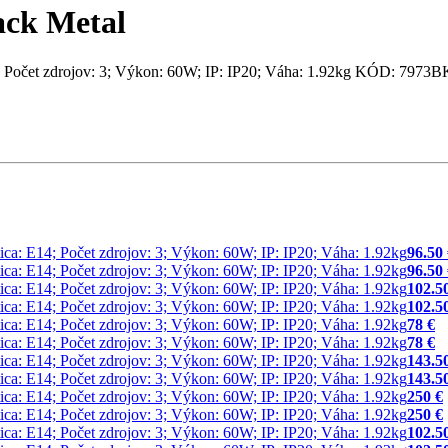
ack Metal
 Počet zdrojov: 3; Výkon: 60W; IP: IP20; Váha: 1.92kg KÓD: 7973B
96.50
96.50
102.5
102.5
78 €
78 €
143.5
143.5
250 €
250 €
102.5