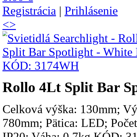
Registrácia
|
Prihlásenie
<
>
Rollo 4Lt Split Bar S
Celková výška: 130mm; Vý
780mm; Pätica: LED; Počet
IP20; Váha: 0.7kg KÓD: 