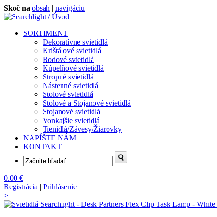
Skoč na
obsah
|
navigáciu
SORTIMENT
Dekoratívne svietidlá
Krištálové svietidlá
Bodové svietidlá
Kúpelňové svietidlá
Stropné svietidlá
Nástenné svietidlá
Stolové svietidlá
Stolové a Stojanové svietidlá
Stojanové svietidlá
Vonkajšie svietidlá
Tienidlá/Závesy/Žiarovky
NAPÍŠTE NÁM
KONTAKT
0.00 €
Registrácia
|
Prihlásenie
>